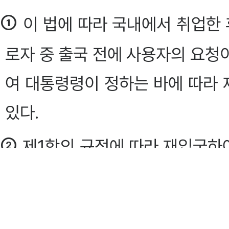
①
이 법에 따라 국내에서 취업한
로자 중 출국 전에 사용자의 요청
여 대통령령이 정하는 바에 따라 
있다.
②
제1항의 규정에 따라 재입국하
여는 제7조제2항 및 제11조의 규
③
제1항의 규정에 따른 사용자의