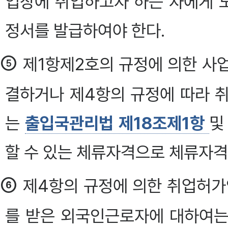
업장에 취업하고자 하는 자에게 
정서를 발급하여야 한다.
⑤
제1항제2호의 규정에 의한 사
결하거나 제4항의 규정에 따라
는
출입국관리법 제18조제1항
할 수 있는 체류자격으로 체류자격
⑥
제4항의 규정에 의한 취업허
를 받은 외국인근로자에 대하여