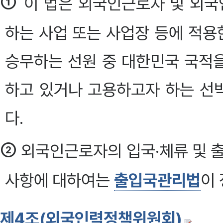
①
이 법은 외국인근로자 및 외
하는 사업 또는 사업장 등에 적용
승무하는 선원 중 대한민국 국적을
하고 있거나 고용하고자 하는 선
다.
②
외국인근로자의 입국·체류 및 출
사항에 대하여는
출입국관리법
이
제4조(외국인력정책위원회)