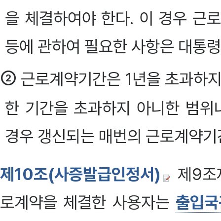
을 체결하여야 한다. 이 경우 근
등에 관하여 필요한 사항은 대통령
②
근로계약기간은 1년을 초과하지 
한 기간을 초과하지 아니한 범위
경우 갱신되는 매번의 근로계약기간
제10조(사증발급인정서)
제9조
로계약을 체결한 사용자는
출입국