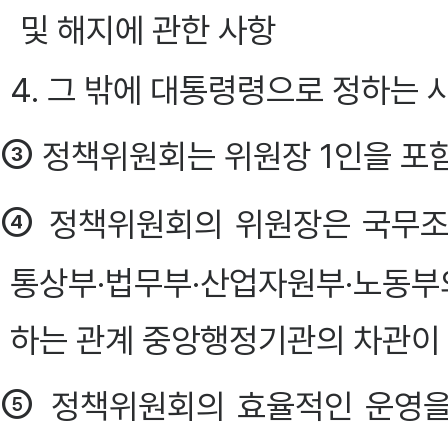
및 해지에 관한 사항
4. 그 밖에 대통령령으로 정하는 
③
정책위원회는 위원장 1인을 포함
④
정책위원회의 위원장은 국무조
통상부·법무부·산업자원부·노동부
하는 관계 중앙행정기관의 차관이 
⑤
정책위원회의 효율적인 운영을