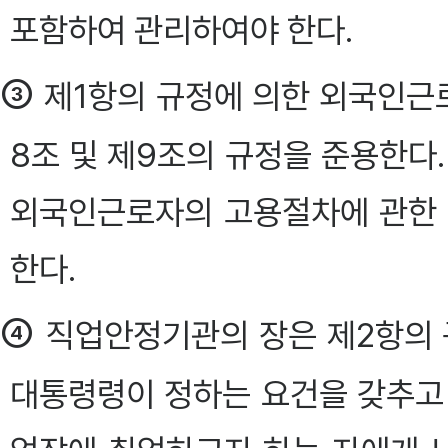
포함하여 관리하여야 한다.
③
제1항의 규정에 의한 외국인근
8조 및 제9조의 규정을 준용한다.
외국인근로자의 고용절차에 관한 
한다.
④
직업안정기관의 장은 제2항의
대통령령이 정하는 요건을 갖추고 