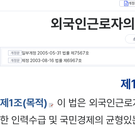
개정
외국인근로자의 
일부개정 2005-05-31 법률 제7567호
개정문
제정 2003-08-16 법률 제6967호
개정문
제
제1조(목적)
이 법은 외국인근로
한 인력수급 및 국민경제의 균형있