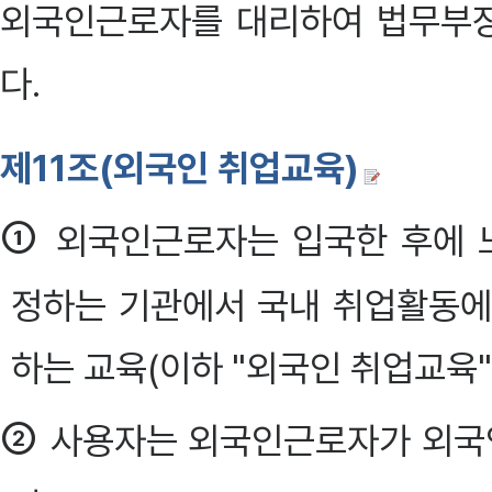
외국인근로자를 대리하여 법무부장
다.
제11조(외국인 취업교육)
①
외국인근로자는 입국한 후에 
정하는 기관에서 국내 취업활동에
하는 교육(이하 "외국인 취업교육"
②
사용자는 외국인근로자가 외국인