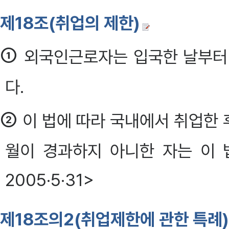
제18조(취업의 제한)
①
외국인근로자는 입국한 날부터 
다.
②
이 법에 따라 국내에서 취업한 
월이 경과하지 아니한 자는 이 
2005·5·31>
제18조의2(취업제한에 관한 특례)