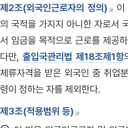
제2조(외국인근로자의 정의)
이 
의 국적을 가지지 아니한 자로서 
서 임금을 목적으로 근로를 제공하
다만,
출입국관리법 제18조제1항
체류자격을 받은 외국인 중 취업분
령이 정하는 자를 제외한다.
제3조(적용범위 등)