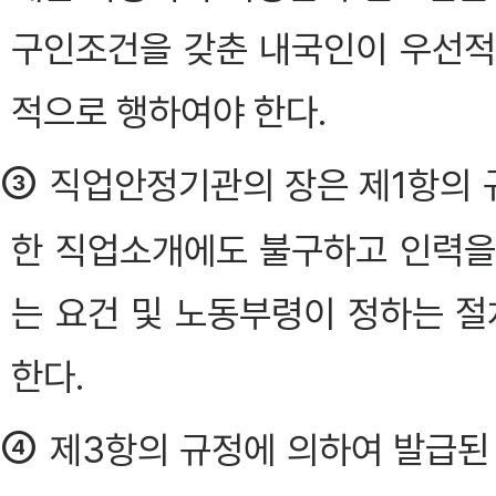
구인조건을 갖춘 내국인이 우선적
적으로 행하여야 한다.
③
직업안정기관의 장은 제1항의 
한 직업소개에도 불구하고 인력을
는 요건 및 노동부령이 정하는 
한다.
④
제3항의 규정에 의하여 발급된